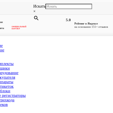
Искать
×
5.0
ние
Рейтинг в Яндексе
на основании 151+ отзывов
ОФИЦИАЛЬНЫЙ
ита
ПАРТНЕР
ие
ние
мплекты
ящики
Кофейня
орудование
купателя
ппараты
Velluto
тикеток
блоки
 регистраторы
Чонгарский бу
рихкода
еков