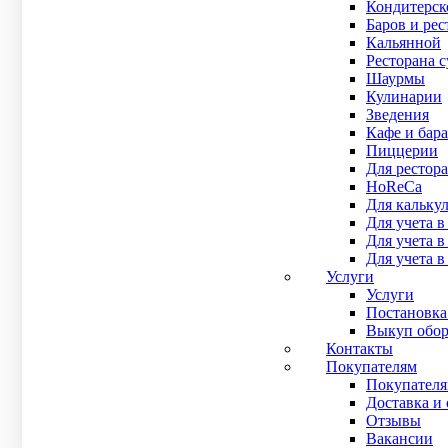
Кондитерск
Баров и рес
Кальянной
Ресторана 
Шаурмы
Кулинарии
Зведения
Кафе и бара
Хотите
Пиццерии
Для рестора
HoReCa
Для кальку
Для учета в
О
Для учета 
Для учета в
Услуги
Услуги
Постановка
Выкуп обор
Контакты
Покупателям
Покупател
Доставка и 
Отзывы
Даю со
Вакансии
конфид