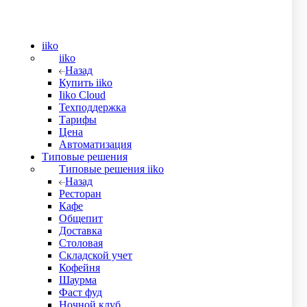
новлено
iiko
iiko
Назад
Купить iiko
Iiko Cloud
Техподдержка
аботе
Тарифы
Цена
Автоматизация
Типовые решения
Типовые решения iiko
Назад
Ресторан
Кафе
Общепит
Доставка
Столовая
Складской учет
Кофейня
Шаурма
Фаст фуд
Ночной клуб