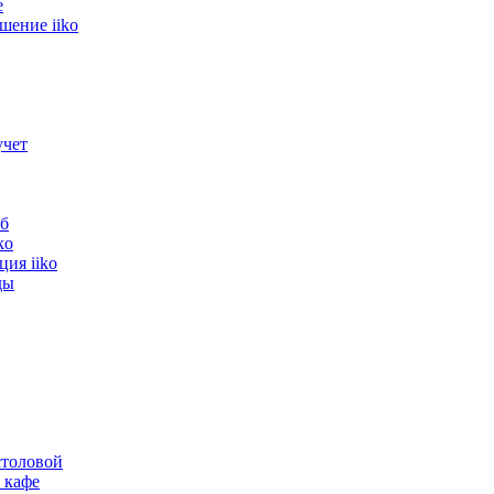
е
шение iiko
ование, которое было уста
учет
в клиента о проделанной р
б
ko
ия iiko
ды
()
толовой
 кафе