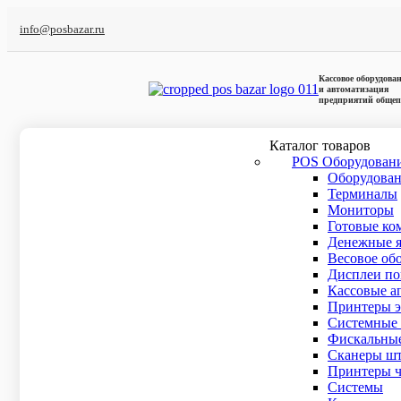
info@posbazar.ru
Кассовое оборудова
и автоматизация
предприятий общеп
Каталог товаров
POS Оборудован
Оборудова
Главная
/
Кофейня
/
Velluto
Терминалы
Мониторы
Готовые ко
Денежные 
Весовое об
Дисплеи по
Кассовые а
Принтеры э
Системные 
Фискальные
Сканеры шт
Принтеры ч
Cистемы