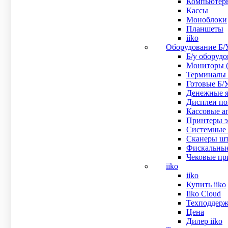
Компьютер
Кассы
Моноблоки
Планшеты
iiko
Оборудование Б/
Б/у оборуд
Мониторы (
Терминалы 
Готовые Б/
Денежные я
Дисплеи пок
Кассовые ап
Принтеры эт
Системные 
Сканеры шт
Фискальные
Чековые при
iiko
iiko
Купить iiko
Iiko Cloud
Техподдерж
Цена
Дилер iiko