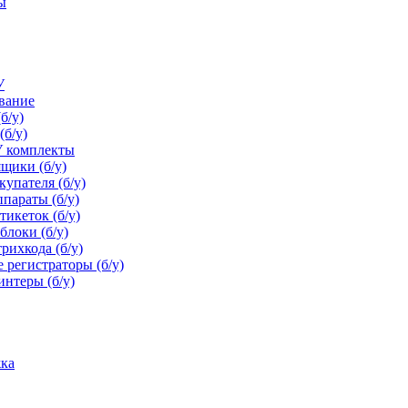
ы
Фото готового объекта
У
ование
б/у)
(б/у)
У комплекты
щики (б/у)
упателя (б/у)
параты (б/у)
икеток (б/у)
блоки (б/у)
рихкода (б/у)
 регистраторы (б/у)
нтеры (б/у)
ка