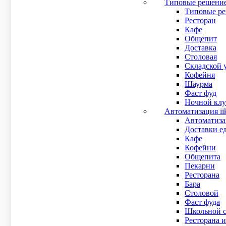
Типовые решени
Типовые ре
Ресторан
Кафе
Оборуд
Общепит
Доставка
Столовая
Складской 
Кофейня
Отзы
Шаурма
Фаст фуд
Ночной клу
Автоматизация ii
Автоматизац
Доставки е
Кафе
Кофейни
Общепита
Пекарни
Ресторана
Бара
Столовой
Фаст фуда
Школьной с
Ресторана и