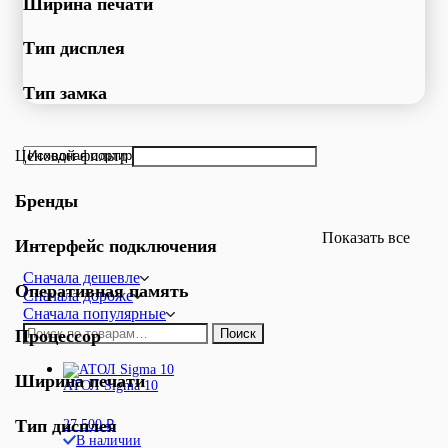
Ширина печати
Тип дисплея
Тип замка
Ценовой фильтр
Бренды
Показать все
Интерфейс подключения
Сначала дешевле
Оперативная память
Сначала дороже
Сначала популярные
Искать:
Процессор
Поиск
Ширина печати
АТОЛ Sigma 10
Тип дисплея
27 500
₽
В наличии