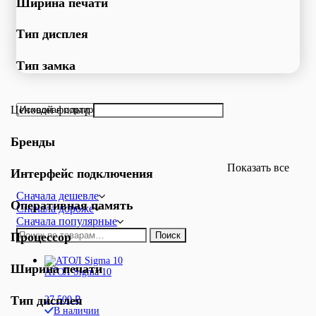
Ширина печати
Тип дисплея
Тип замка
Ценовой фильтр
Бренды
Показать все
Интерфейс подключения
Сначала дешевле
Оперативная память
Сначала дороже
Сначала популярные
Искать:
Процессор
Поиск
Ширина печати
АТОЛ Sigma 10
Тип дисплея
27 500
₽
В наличии