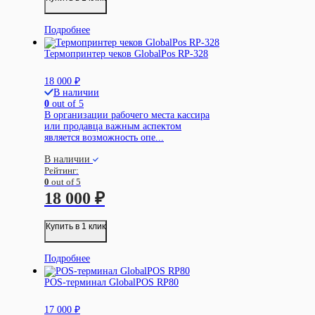
Подробнее
Термопринтер чеков GlobalPos RP-328
18 000
₽
В наличии
0
out of 5
В организации рабочего места кассира
или продавца важным аспектом
является возможность опе...
В наличии
Рейтинг:
0
out of 5
18 000
₽
Купить в 1 клик
Подробнее
POS-терминал GlobalPOS RP80
17 000
₽