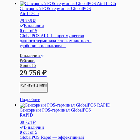
Сенсорный POS-терминал GlobalPOS
Air II 2Gb
29 756
₽
В наличии
0
out of 5
GlobalPOS AIR II - преимущество
данного терминала, это компактность,
удобство в использова...
В наличии
Рейтинг:
0
out of 5
29 756
₽
Купить в 1 клик
Подробнее
Сенсорный POS-терминал GlobalPOS
RAPID
30 724
₽
В наличии
0
out of 5
GlobalPOS Rapid — эффективный