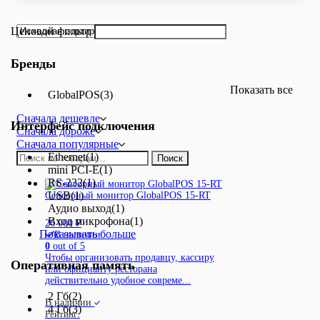
Ценовой фильтр
Бренды
Показать все
GlobalPOS
(3)
Сначала дешевле
Интерфейс подключения
Сначала дороже
Сначала популярные
Искать:
Ethernet
(1)
Поиск
mini PCI-E
(1)
RS-232
(1)
USB
(1)
Сенсорный монитор GlobalPOS 15-RT
Аудио выход
(1)
Вход микрофона
(1)
26 000
₽
Показывать больше
В наличии
0
out of 5
Чтобы организовать продавцу, кассиру
Оперативная память
или официанту ресторана
действительно удобное совреме...
2 Гб
(2)
В наличии
4 Гб
(3)
Рейтинг: