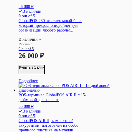
26 000
₽
В наличии
0
out of 5
GlobalPOS 230 это системный блок
который прекрасно подойдет для
организации любого рабочег...
В наличии
Рейтинг:
0
out of 5
26 000
₽
Купить в 1 клик
Подробнее
POS-терминал GlobalPOS AIR II с 15-
дюймовой диагональю
55 000
₽
В наличии
0
out of 5
GlobalPOS AIR II, компактный,
аккуратный, изготовлен из особо
прочного пластика на металли...