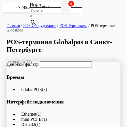
0
Искать
+7 (495) 295-90-95
×
Главная
/
POS Оборудование
/
POS Терминалы
/
POS-терминал
Globalpos
POS-терминал Globalpos в Санкт-
Петербурге
(товаров 11)
Ценовой фильтр
Бренды
GlobalPOS
(3)
Интерфейс подключения
Ethernet
(1)
mini PCI-E
(1)
RS-232
(1)