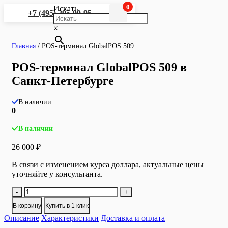
0
Искать
+7 (495) 295-90-95
×
Главная
/
POS-терминал GlobalPOS 509
POS-терминал GlobalPOS 509 в
Санкт-Петербурге
В наличии
0
В наличии
26 000
₽
В связи с изменением курса доллара, актуальные цены
уточняйте у консультанта.
Количество
-
+
товара
В корзину
Купить в 1 клик
POS-
Описание
терминал
Характеристики
Доставка и оплата
GlobalPOS