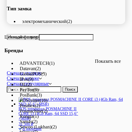
Тип замка
электромеханический
(2)
Ценовой фильтр
Бренды
Показать все
ADVANTECH
(1)
Datavan
(2)
Сначала дешевле
GlobalPOS
(3)
Сначала дороже
IPos
(9)
Сначала популярные
OL
(2)
Искать:
PayTor
(9)
Поиск
PosBank
(3)
POScenter
(10)
Posiflex
(2)
POS-терминал POSMACHINE II
Posmachine
(2)
CORE i3 (4Gb Ram, 64 SSD 15,6″
Rongta
(1)
+MSR)
Sam4s
(2)
31 500
₽
Sewoo (Lukhan)
(2)
В наличии