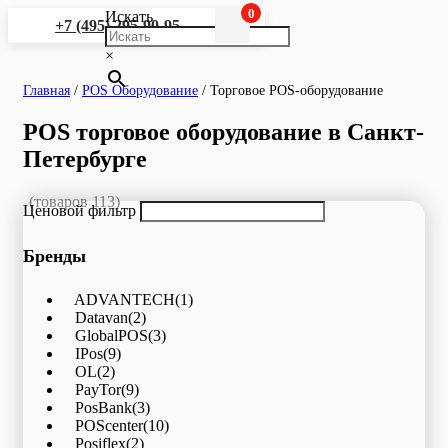
0
Искать
+7 (495) 295-90-95
×
Главная
/
POS Оборудование
/
Торговое POS-оборудование
POS торговое оборудование в Санкт-
Петербурге
(товаров 113)
Ценовой фильтр
Бренды
ADVANTECH
(1)
Datavan
(2)
GlobalPOS
(3)
IPos
(9)
OL
(2)
PayTor
(9)
PosBank
(3)
POScenter
(10)
Posiflex
(2)