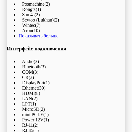
Posmachine
(2)
Rongta
(1)
Sam4s
(2)
Sewoo (Lukhan)
(2)
Wintec
(7)
Атол
(10)
Показывать больше
Интерфейс подключения
Audio
(3)
Bluetooth
(3)
COM
(3)
CR
(3)
DisplayPort
(1)
Ethernet
(39)
HDMI
(8)
LAN
(2)
LPT
(1)
MicroSD
(2)
mini PCI-E
(1)
Power 12V
(1)
RJ-11
(2)
RJ-45
(1)