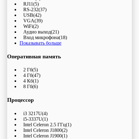
RJ11
(5)
RS-232
(37)
USB
(42)
VGA
(39)
WiFi
(2)
Аудио выход
(21)
Вход микрофона
(18)
Показывать больше
Оперативная память
2 Гб
(5)
4 Гб
(47)
4 Кб
(1)
8 Гб
(6)
Процессор
i3 3217U
(4)
i5-3337U
(1)
Intel Celeron 2.5 ГГц
(1)
Intel Celeron J1800
(2)
Intel Celeron J1900
(1)