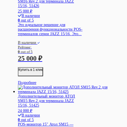
SM16 Rev.2 для терминала JAZZ
15/16, 51426
25 000
₽
В наличии
0
out of 5
Это идеальное решение для
расширения функциональности POS-
терминалов серии JAZZ 15/16. Это...
В наличии
Рейтинг:
0
out of 5
25 000
₽
Купить в 1 клик
Подробнее
Дополнительный монитор АТОЛ
SM15 Rev.2 для терминала JAZZ
15/16, 51425
24 000
₽
В наличии
0
out of 5
POS-монитор 15″ Атол SM15 —