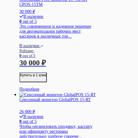
CPOS-15TM
30 000
₽
В наличии
0
out of 5
Это современное и надежное решение
для автоматизации рабочих мест
кассиров в различных тор...
В наличии
Рейтинг:
0
out of 5
30 000
₽
Купить в 1 клик
Подробнее
Сенсорный монитор GlobalPOS 15-RT
26 000
₽
В наличии
0
out of 5
Чтобы организовать продавцу, кассиру
или официанту ресторана
действительно удобное совреме...