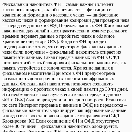
Фискальный накопитель ФН – самый важный элемент
мес.
кассового аппарата, т.к. обеспечивает: — фиксацию и
(Фискальный
хранение информации о кассовых чеках, — шифрование
накопитель
кассовых чеков и формирование кодировки для проверки чека
1.1)
— передачу данных в ОФД Передача данных ФН Фискальный
накопитель для онлайн касс практически в режиме реального
времени передает данные о пробитых чеках в облачное
хранилище оператора ОФД. Когда на ФН приходит
подтверждение о том, что оператором фискальных данных
чеки были получены – фискальный накопитель стирает из
памяти эти данные. Такая передача данных из ФН в ОФД
позволяет избежать блокировки фискального накопителя, т.к.
память устройства не заполняется. Хранение данных в
фискальном накопителе При этом в ФН предусмотрена
возможность долгосрочного хранения зашифрованных
данных. Фискальный накопитель позволяет сохранять
информацию о пробитых чеках в своей памяти до 30-ти дней.
Это необходимо в том случае, если канал передачи данных
ФН и ОФД был поврежден или неверно настроен. Если связь
по сети Интернет прервана и данные в ОФД не передаются –
фискальный накопитель архивирует зашифрованные данные
и когда связь восстановлена – данные отправляются ОФД.
Блокировка ФН Если соединение ФН и ОФД отсутствует
более 30-ти дней – фискальный накопитель блокируется.
Чтобы снять блокировку ФН – нужно восстановить канал