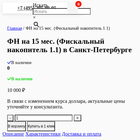
0
Искать
+7 (495) 295-90-95
×
Главная
/
ФН на 15 мес. (Фискальный накопитель 1.1)
ФН на 15 мес. (Фискальный
накопитель 1.1) в Санкт-Петербурге
В наличии
0
В наличии
10 000
₽
В связи с изменением курса доллара, актуальные цены
уточняйте у консультанта.
Количество
-
+
товара
В корзину
Купить в 1 клик
ФН
Описание
на
Характеристики
Доставка и оплата
15