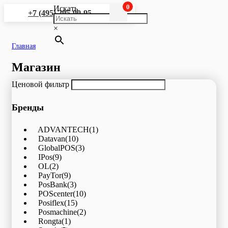
0
Искать
+7 (495) 295-90-95
×
Главная
Магазин
Ценовой фильтр
Бренды
ADVANTECH
(1)
Datavan
(10)
GlobalPOS
(3)
IPos
(9)
OL
(2)
PayTor
(9)
PosBank
(3)
POScenter
(10)
Posiflex
(15)
Posmachine
(2)
Rongta
(1)