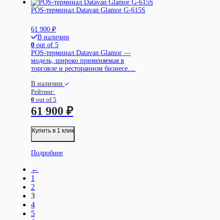
POS-терминал Datavan Glamor G-615S
61 900
₽
В наличии
0
out of 5
POS-терминал Datavan Glamor —
модель, широко применяемая в
торговле и ресторанном бизнесе....
В наличии
Рейтинг:
0
out of 5
61 900
₽
Купить в 1 клик
Подробнее
←
1
2
3
4
5