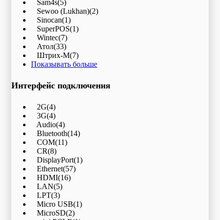
Sam4s
(5)
Sewoo (Lukhan)
(2)
Sinocan
(1)
SuperPOS
(1)
Wintec
(7)
Атол
(33)
Штрих-М
(7)
Показывать больше
Интерфейс подключения
2G
(4)
3G
(4)
Audio
(4)
Bluetooth
(14)
COM
(11)
CR
(8)
DisplayPort
(1)
Ethernet
(57)
HDMI
(16)
LAN
(5)
LPT
(3)
Micro USB
(1)
MicroSD
(2)