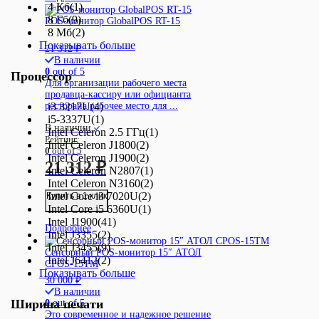
4 Кб
(1)
8 Гб
(9)
POS-монитор GlobalPOS RT-15
8 Мб
(2)
Показывать больше
21 312
₽
В наличии
0
out of 5
Процессор
Для организации рабочего места
продавца-кассиру или официанта
ресторана рабочее место для ...
i3 3217U
(4)
i5-3337U
(1)
В наличии
Intel Celeron 2.5 ГГц
(1)
Рейтинг:
Intel Celeron J1800
(2)
0
out of 5
Intel Celeron J1900
(2)
21 312
₽
Intel Celeron N2807
(1)
Intel Celeron N3160
(2)
Intel Core i3 7020U
(2)
Купить в 1 клик
Intel Core i5 6360U
(1)
Intel J1900
(41)
Подробнее
Intel J3355
(2)
Intel J3455
(9)
Сенсорный POS-монитор 15″ АТОЛ
Intel J6412
(2)
CPOS-15TM
Показывать больше
30 000
₽
В наличии
Ширина печати
0
out of 5
Это современное и надежное решение