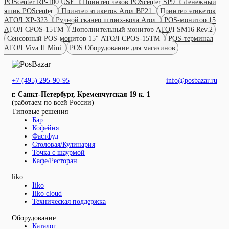
POScenter RP-100 USE
Принтер чеков POScenter SP9
Денежный
ящик POScenter
Принтер этикеток Атол BP21
Принтер этикеток
АТОЛ XP-323
Ручной сканер штрих-кода Атол
POS-монитор 15
АТОЛ CPOS-15TM
Дополнительный монитор АТОЛ SM16 Rev.2
Сенсорный POS-монитор 15″ АТОЛ CPOS-15TM
POS-терминал
АТОЛ Viva II Mini
POS Оборудование для магазинов
+7 (495) 295-90-95
info@posbazar.ru
г. Санкт-Петербург, Кременчугская 19 к. 1
(работаем по всей России)
Типовые решения
Бар
Кофейня
Фастфуд
Столовая/Кулинария
Точка с шаурмой
Кафе/Ресторан
liko
Iiko
Iiko cloud
Техническая поддержка
Оборудование
Каталог