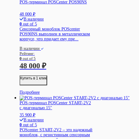
POS-терминал POSCenter POS90NS
48 000
₽
В наличии
0
out of 5
Сенсорный моноблок POScenter
POS90NS выполнен в металлическом
корпусе, что придает ему пре...
В наличии
Рейтинг:
0
out of 5
48 000
₽
Купить в 1 клик
Подробнее
POS-терминал POSCenter START-2V2
с диагональю 15″
35 900
₽
В наличии
0
out of 5
POScenter START-2V2 – это надежный
моноблок, с резистивным сенсорным