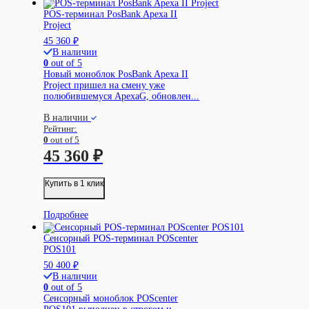
POS-терминал PosBank Apexa II
Project
45 360
₽
В наличии
0
out of 5
Новый моноблок PosBank Apexa II
Project пришел на смену уже
полюбившемуся ApexaG, обновлен...
В наличии
Рейтинг:
0
out of 5
45 360
₽
Купить в 1 клик
Подробнее
Сенсорный POS-терминал POScenter
POS101
50 400
₽
В наличии
0
out of 5
Сенсорный моноблок POScenter