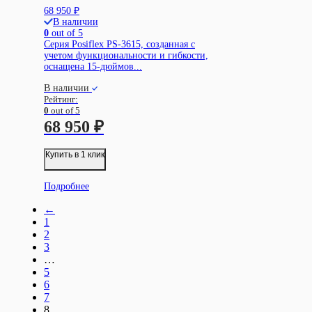
68 950
₽
В наличии
0
out of 5
Серия Posiflex PS-3615, созданная с
учетом функциональности и гибкости,
оснащена 15-дюймов...
В наличии
Рейтинг:
0
out of 5
68 950
₽
Купить в 1 клик
Подробнее
←
1
2
3
…
5
6
7
8