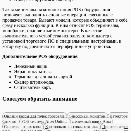
Такая минимальная комплектация POS оборудования
позволяет выполнять основные операции, связанные с
продажей товара. Бывают модели, которые объединяют в себе
сразу несколько функций. К ним относят POS терминалы,
моноблоки, планшетные компьютеры. В качестве
вычислительного устройства используют компьютер с
установкой торгового ПО и специальными настройками, к
которому подсоединяются периферийные устройства.
Дополнительное POS оборудование:
Денежный ящик.
Экран покупателя.
Терминал для оплаты картой.
Сканер штрих-кода.
Считыватель карт.
Советуем обратить внимание
Онлайн кассы для точек торговли
Сенсорный монитор
Детекторы
банкнот
POS-система Атол Optima
Денежный ящик Атол
Сканеры штрих кода
Контрольно-кассовая техника
Принтер чеков