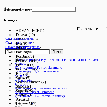
Ценовой фильтр
Бренды
Показать все
ADVANTECH
(1)
Datavan
(10)
Сначала дешевле
GlobalPOS
(3)
Сначала дороже
IPos
(9)
Сначала популярные
OL
(2)
Искать:
PayTor
(9)
Поиск
PosBank
(3)
POScenter
(10)
Posiflex
(15)
POS-терминал PayTor Hammer с
Posmachine
(2)
диагональю 11,6’’ для бизнеса
Rongta
(1)
30 750
₽
Sam4s
(5)
В наличии
Sewoo (Lukhan)
(2)
0
out of 5
Sinocan
(1)
Компактный и стильный сенсорный
SuperPOS
(1)
терминал PayTor Hammer с
Wintec
(7)
диагональю 11,6’’ составит конкур...
Атол
(33)
Штрих-М
(7)
В наличии