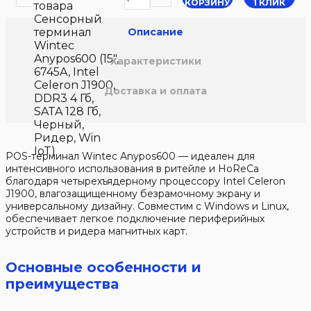
КОРЗИНУ
1 КЛИК
товара
Сенсорный
терминал
Описание
Wintec
Anypos600 (15",
Характеристики
6745A, Intel
Celeron J1900,
Доставка и оплата
DDR3 4 Гб,
SATA 128 Гб,
Черный,
Ридер, Win
IoT)
POS-терминал Wintec Anypos600 — идеален для
интенсивного использования в ритейле и HoReCa
благодаря четырехъядерному процессору Intel Celeron
J1900, влагозащищенному безрамочному экрану и
универсальному дизайну. Совместим с Windows и Linux,
обеспечивает легкое подключение периферийных
устройств и ридера магнитных карт.
Основные особенности и
преимущества