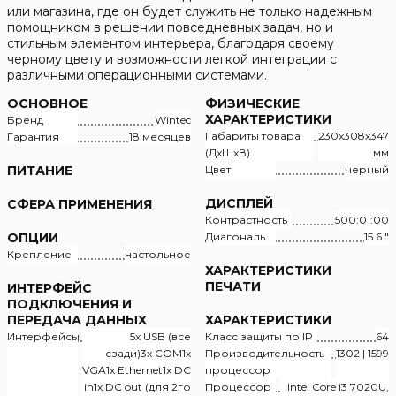
или магазина, где он будет служить не только надежным
помощником в решении повседневных задач, но и
стильным элементом интерьера, благодаря своему
черному цвету и возможности легкой интеграции с
различными операционными системами.
ОСНОВНОЕ
ФИЗИЧЕСКИЕ
ХАРАКТЕРИСТИКИ
Бренд
Wintec
Габариты товара
230x308x347
Гарантия
18 месяцев
(ДxШxВ)
мм
ПИТАНИЕ
Цвет
черный
ДИСПЛЕЙ
СФЕРА ПРИМЕНЕНИЯ
Контрастность
500:01:00
ОПЦИИ
Диагональ
15.6 "
Крепление
настольное
ХАРАКТЕРИСТИКИ
ПЕЧАТИ
ИНТЕРФЕЙС
ПОДКЛЮЧЕНИЯ И
ПЕРЕДАЧА ДАННЫХ
ХАРАКТЕРИСТИКИ
Интерфейсы
5x USB (все
Класс защиты по IP
64
сзади)3x COM1x
Производительность
1302 | 1599
VGA1x Ethernet1x DC
процессор
in1x DC out (для 2го
Процессор
Intel Core i3 7020U,