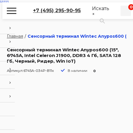
0
Искать
+7 (495) 295-90-95
×
Главная
/
Сенсорный терминал Wintec Anypos600 (15″, 6
Сенсорный терминал Wintec Anypos600 (15″,
6745A, Intel Celeron J1900, DDR3 4 Гб, SATA 128
Гб, Черный, Ридер, Win IoT)
Артикул:
6745A-034P-B11x
В наличии
0