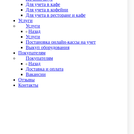
Для учета в кафе
Для учета в кофейни
Для учета в ресторане и кафе
Услуги
Услуги
Назад
Услуги
Постановка онлайн-кассы на учет
Выкуп оборудования
Покупателям
 отгрузку. Товар можно получить либо самовывозом из нашего
Покупателям
в.
Назад
о поставить печать. В противном случае документы
Доставка и оплата
Вакансии
бо Вам его привозит курьер. Выдаются оригиналы первичных
Отзывы
Контакты
ссматривает данные в течение 6 часов и присылает нам
 городе, где нет пункта самовывоза ТК СДЭК, до бесплатно
ТК и на усмотрение отправителя.