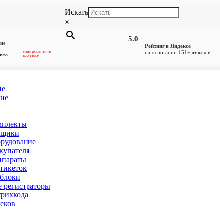
Искать
×
5.0
ние
Рейтинг в Яндексе
на основании 151+ отзывов
ОФИЦИАЛЬНЫЙ
ита
ПАРТНЕР
ие
ние
J1900, 4GB)
мплекты
2150, 15″, J1900, 4GB)
ящики
орудование
купателя
ппараты
тикеток
блоки
 регистраторы
рихкода
еков