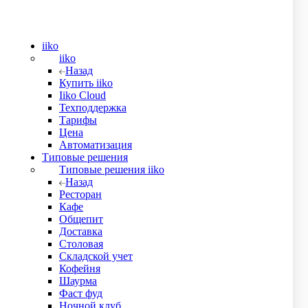
кости, что делает его идеальным для использования в любых
iiko
iiko
Назад
Купить iiko
Iiko Cloud
Техподдержка
Тарифы
Цена
Автоматизация
Типовые решения
Типовые решения iiko
Назад
Ресторан
Кафе
Общепит
Доставка
Столовая
Складской учет
Кофейня
Шаурма
Фаст фуд
Ночной клуб