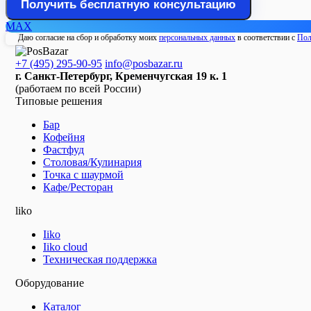
MAX
Даю согласие на сбор и обработку моих
персональных данных
в соответствии с
Пол
+7 (495) 295-90-95
info@posbazar.ru
г. Санкт-Петербург, Кременчугская 19 к. 1
(работаем по всей России)
Типовые решения
Бар
Кофейня
Фастфуд
Столовая/Кулинария
Точка с шаурмой
Кафе/Ресторан
liko
Iiko
Iiko cloud
Техническая поддержка
Оборудование
Каталог