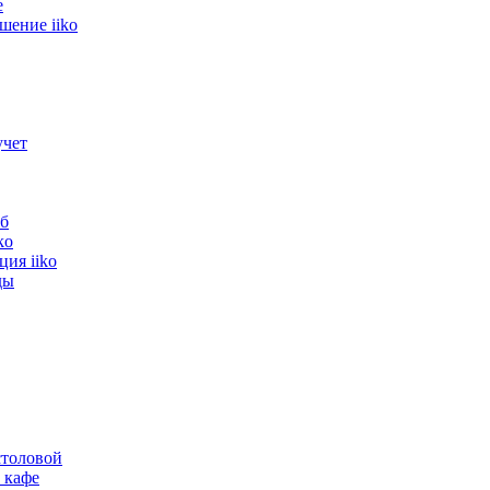
е
герметизации IP65 защищает терминал от попадания пыли и жид
шение iiko
учет
б
ko
ия iiko
ды
толовой
 кафе