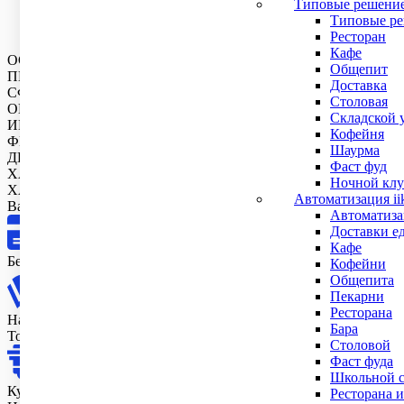
Типовые решени
Защита от внешних воздействий
: Класс промышленной 
Типовые ре
условиях.
Ресторан
Кафе
ОСНОВНОЕ
Общепит
ПИТАНИЕ
Доставка
СФЕРА ПРИМЕНЕНИЯ
Столовая
ОПЦИИ
Складской 
ИНТЕРФЕЙС ПОДКЛЮЧЕНИЯ И ПЕРЕДАЧА ДАННЫХ
Кофейня
ФИЗИЧЕСКИЕ ХАРАКТЕРИСТИКИ
Шаурма
ДИСПЛЕЙ
Фаст фуд
ХАРАКТЕРИСТИКИ ПЕЧАТИ
Ночной клу
ХАРАКТЕРИСТИКИ
Автоматизация ii
Варианты оплаты
Автоматизац
Доставки е
Кафе
Безналичный расчет
Кофейни
Общепита
Пекарни
Ресторана
Наличные в офисе
Бара
Только в Москве и МО
Столовой
Фаст фуда
Школьной с
Курьеру
Ресторана и