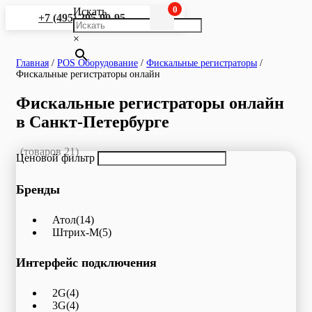
0
Искать
+7 (495) 295-90-95
×
Главная
/
POS Оборудование
/
Фискальные регистраторы
/
Фискальные регистраторы онлайн
Фискальные регистраторы онлайн
в Санкт-Петербурге
(товаров 21)
Ценовой фильтр
Бренды
Атол
(14)
Штрих-М
(5)
Интерфейс подключения
2G
(4)
3G
(4)