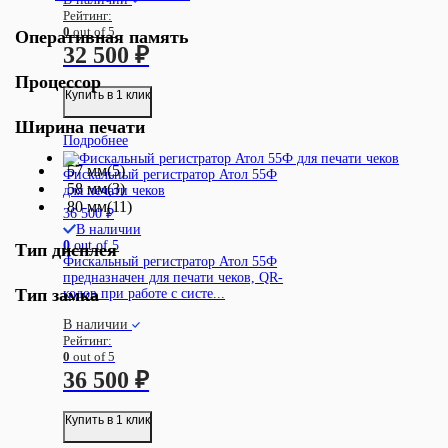
Рейтинг:
0
out of 5
Оперативная память
32 500
₽
Процессор
Купить в 1 клик
Ширина печати
Подробнее
57 мм
(5)
Фискальный регистратор Атол 55Ф
58 мм
(3)
для печати чеков
80 мм
(11)
36 500
₽
В наличии
0
out of 5
Тип дисплея
Фискальный регистратор Атол 55Ф
предназначен для печати чеков, QR-
Тип замка
кодов при работе с систе...
В наличии
Рейтинг:
0
out of 5
36 500
₽
Купить в 1 клик