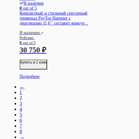
В наличии
0
out of 5
Компактный и стильный сенсорный
терминал PayTor Hammer с
диагональю 11,6’’ составит конкур...
В наличии
Рейтинг:
0
out of 5
30 750
₽
Купить в 1 клик
Подробнее
←
1
2
3
4
5
6
7
8
→