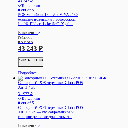
43 243
₽
В наличии
0
out of 5
POS-моноблок DataVan VIVA 2150
оснащен новейшим процессором
Intel® Elkhart Lake SoC. Удоб...
В наличии
Рейтинг:
0
out of 5
43 243
₽
Купить в 1 клик
Подробнее
Сенсорный POS-терминал GlobalPOS
Air II 4Gb
31 933
₽
В наличии
0
out of 5
Сенсорный POS-терминал GlobalPOS
Air II 4Gb — это современное и
мощное решение для автомат...
В наличии