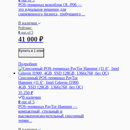
0
out of 5
POS-терминал моноблок OL-P06 —
это идеальное решение для
современного бизнеса, требующего ...
В наличии
Рейтинг:
0
out of 5
41 000
₽
Купить в 1 клик
Подробнее
Сенсорный POS-терминал PayTor
Hammer (11.6″, Intel Celeron J1900,
4GB, SSD 128GB, 1366х768, без ОС)
35 250
₽
В наличии
0
out of 5
POS-терминал PayTor Hammer —
компактный, стильный и
высокопроизводительный сенсорный
терми...
В наличии