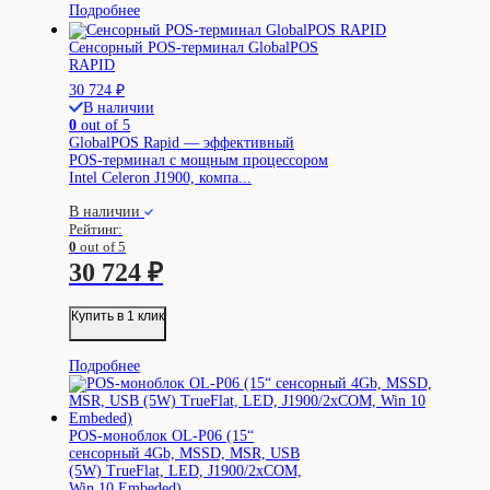
Подробнее
Сенсорный POS-терминал GlobalPOS
RAPID
30 724
₽
В наличии
0
out of 5
GlobalPOS Rapid — эффективный
POS-терминал с мощным процессором
Intel Celeron J1900, компа...
В наличии
Рейтинг:
0
out of 5
30 724
₽
Купить в 1 клик
Подробнее
POS-моноблок OL-P06 (15“
сенсорный 4Gb, MSSD, MSR, USB
(5W) TrueFlat, LED, J1900/2xCOM,
Win 10 Embeded)