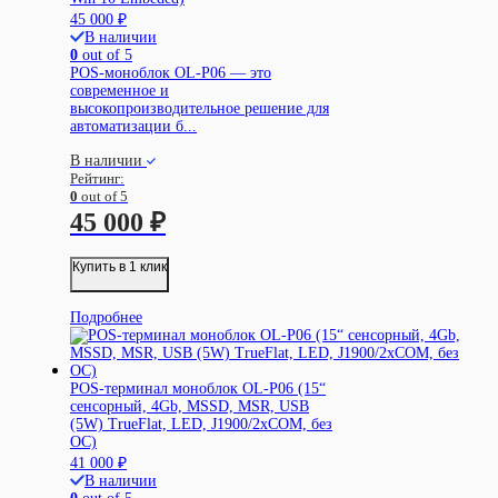
45 000
₽
В наличии
0
out of 5
POS-моноблок OL-P06 — это
современное и
высокопроизводительное решение для
автоматизации б...
В наличии
Рейтинг:
0
out of 5
45 000
₽
Купить в 1 клик
Подробнее
POS-терминал моноблок OL-P06 (15“
сенсорный, 4Gb, MSSD, MSR, USB
(5W) TrueFlat, LED, J1900/2xCOM, без
ОС)
41 000
₽
В наличии