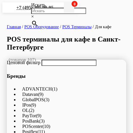
0
Искать
+7 (495) 295-90-95
×
Главная
/
POS Оборудование
/
POS Терминалы
/
Для кафе
POS терминалы для кафе в Санкт-
Петербурге
(товаров 107)
Ценовой фильтр
Бренды
ADVANTECH
(1)
Datavan
(9)
GlobalPOS
(3)
IPos
(9)
OL
(2)
PayTor
(9)
PosBank
(3)
POScenter
(10)
Posiflex
(11)