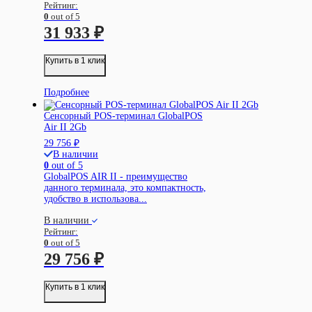
Рейтинг:
0
out of 5
31 933
₽
Купить в 1 клик
Подробнее
Сенсорный POS-терминал GlobalPOS
Air II 2Gb
29 756
₽
В наличии
0
out of 5
GlobalPOS AIR II - преимущество
данного терминала, это компактность,
удобство в использова...
В наличии
Рейтинг:
0
out of 5
29 756
₽
Купить в 1 клик