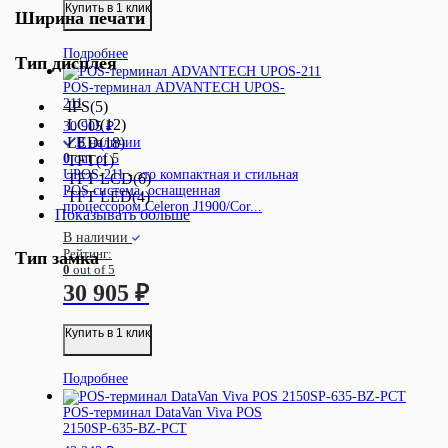
Купить в 1 клик
Ширина печати
Подробнее
Тип дисплея
POS-терминал ADVANTECH UPOS-
211
IPS
(5)
LCD
(12)
30 905
₽
LED
(18)
В наличии
0
out of 5
TFT
(1)
UPOS-211 - это компактная и стильная
TFT LCD
(6)
POS система, оснащенная
TFT LED
(4)
процессором Celeron J1900/Cor...
Показывать больше
В наличии
Рейтинг:
Тип замка
0
out of 5
30 905
₽
Купить в 1 клик
Подробнее
POS-терминал DataVan Viva POS
2150SP-635-BZ-PCT