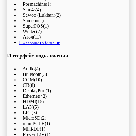
Posmachine
(1)
Sam4s
(4)
Sewoo (Lukhan)
(2)
Sinocan
(1)
SuperPOS
(1)
Wintec
(7)
Атол
(11)
Показывать больше
Интерфейс подключения
Audio
(4)
Bluetooth
(3)
COM
(10)
CR
(8)
DisplayPort
(1)
Ethernet
(42)
HDMI
(16)
LAN
(5)
LPT
(3)
MicroSD
(2)
mini PCI-E
(1)
Mini-DP
(1)
Power 12V
(1)