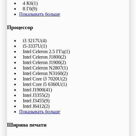
4 Кб
(1)
8 Гб
(9)
Показывать больше
Процессор
i3 3217U
(4)
i5-3337U
(1)
Intel Celeron 2.5 ГГц
(1)
Intel Celeron J1800
(2)
Intel Celeron J1900
(2)
Intel Celeron N2807
(1)
Intel Celeron N3160
(2)
Intel Core i3 7020U
(2)
Intel Core i5 6360U
(1)
Intel J1900
(41)
Intel J3355
(2)
Intel J3455
(9)
Intel J6412
(2)
Показывать больше
Ширина печати