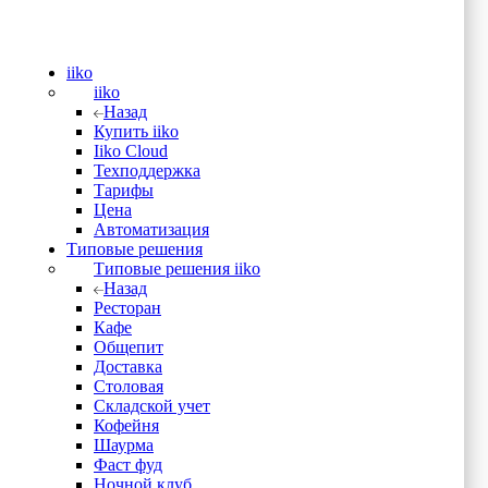
iiko
iiko
Назад
Купить iiko
Iiko Cloud
Техподдержка
Тарифы
Цена
Автоматизация
Типовые решения
Типовые решения iiko
Назад
Ресторан
Кафе
Общепит
Доставка
Столовая
Складской учет
Кофейня
Шаурма
Фаст фуд
Ночной клуб