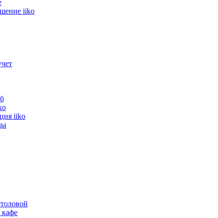
е
шение iiko
учет
б
ko
ия iiko
ды
толовой
 кафе