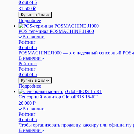
0
out of 5
31 500
₽
Купить в 1 клик
Подробнее
POS-терминал POSMACHINE J1900
В наличии
Рейтинг
0
out of 5
POSMACHINEJ1900 —
это надежный сенсорный POS-м
В наличии
Рейтинг:
Рейтинг
0
out of 5
Купить в 1 клик
Подробнее
Сенсорный монитор GlobalPOS 15-RT
26 000
₽
В наличии
Рейтинг
0
out of 5
Чтобы организовать продавцу, кассиру или официанту р
В наличии