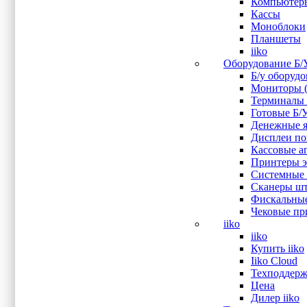
Компьютер
OL
(2)
Кассы
PayTor
(9)
Моноблоки
PosBank
(3)
Планшеты
POScenter
(10)
iiko
Posiflex
(11)
Оборудование Б/
Posmachine
(2)
Б/у оборуд
Sam4s
(4)
Мониторы (
Sewoo (Lukhan)
(2)
Терминалы 
Sinocan
(1)
Готовые Б/
SuperPOS
(1)
Денежные я
Wintec
(7)
Дисплеи пок
Атол
(11)
Кассовые ап
Показывать больше
Принтеры эт
Системные 
Интерфейс подключения
Сканеры шт
Фискальные
Audio
(4)
Чековые при
Bluetooth
(3)
iiko
COM
(10)
iiko
CR
(8)
Купить iiko
DisplayPort
(1)
Iiko Cloud
Ethernet
(42)
Техподдерж
HDMI
(16)
Цена
LAN
(5)
Дилер iiko