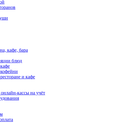
ой
торанов
суши
на, кафе, бара
ляции блюд
 кафе
в кофейни
 ресторане и кафе
 онлайн-кассы на учёт
удования
ям
оплата