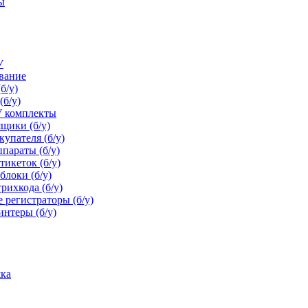
ы
У
ование
б/у)
(б/у)
У комплекты
щики (б/у)
упателя (б/у)
параты (б/у)
икеток (б/у)
блоки (б/у)
рихкода (б/у)
 регистраторы (б/у)
нтеры (б/у)
ка