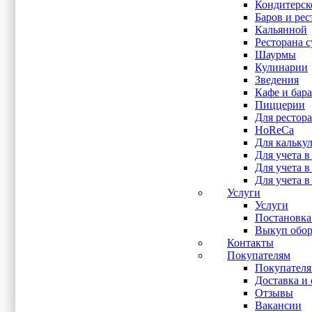
Кондитерск
1 Гб
(1)
Баров и рес
16 Гб
(1)
Кальянной
2 Гб
(7)
Ресторана 
4 Гб
(65)
Шаурмы
4 Кб
(1)
Кулинарии
8 Гб
(9)
Зведения
Показывать больше
Кафе и бара
Пиццерии
Для рестора
Процессор
HoReCa
Для кальку
i3 3217U
(4)
Для учета в
i5-3337U
(1)
Для учета 
Intel Celeron 2.5 ГГц
(1)
Для учета в
Intel Celeron J1800
(2)
Услуги
Intel Celeron J1900
(2)
Услуги
Intel Celeron N2807
(1)
Постановка
Intel Celeron N3160
(2)
Выкуп обор
Intel Core i3 7020U
(2)
Контакты
Intel Core i5 6360U
(1)
Покупателям
Intel J1900
(41)
Покупател
Intel J3355
(2)
Доставка и 
Intel J3455
(9)
Отзывы
Intel J6412
(2)
Вакансии