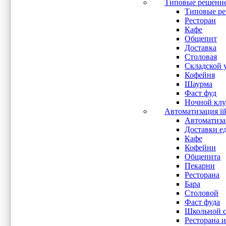
LPT
(3)
Типовые решени
MicroSD
(2)
Типовые ре
mini PCI-E
(1)
Ресторан
Mini-DP
(1)
Кафе
Power 12V
(1)
Общепит
PS/2
(1)
Доставка
RJ-11
(1)
Столовая
RJ-45
(2)
Складской 
RJ-50
(1)
Кофейня
RJ11
(4)
Шаурма
RJ12
(8)
Фаст фуд
RS-232
(48)
Ночной клу
UPS
(1)
Автоматизация ii
USB
(59)
Автоматизац
USB 2.0
(3)
Доставки е
USB 3.0
(1)
Кафе
VGA
(45)
Кофейни
Wi-Fi
(1)
Общепита
WiFi
(2)
Пекарни
Аудио выход
(21)
Ресторана
Вход микрофона
(18)
Бара
Показывать больше
Столовой
Фаст фуда
Школьной с
Оперативная память
Ресторана и