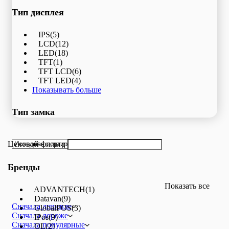
Тип дисплея
IPS
(5)
LCD
(12)
LED
(18)
TFT
(1)
TFT LCD
(6)
TFT LED
(4)
Показывать больше
Тип замка
Ценовой фильтр
Бренды
Показать все
ADVANTECH
(1)
Datavan
(9)
Сначала дешевле
GlobalPOS
(3)
Сначала дороже
IPos
(9)
Сначала популярные
OL
(2)