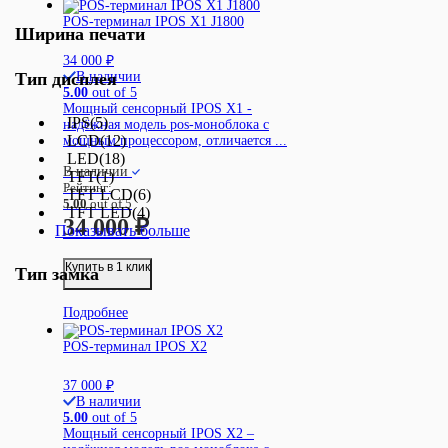
POS-терминал IPOS X1 J1800
Ширина печати
34 000
₽
В наличии
Тип дисплея
5.00
out of 5
Мощный сенсорный IPOS X1 -
IPS
(5)
надёжная модель pos-моноблока с
LCD
(12)
мощным процессором, отличается ...
LED
(18)
В наличии
TFT
(1)
Рейтинг:
TFT LCD
(6)
5.00
out of 5
TFT LED
(4)
34 000
₽
Показывать больше
Купить в 1 клик
Тип замка
Подробнее
POS-терминал IPOS X2
37 000
₽
В наличии
5.00
out of 5
Мощный сенсорный IPOS X2 –