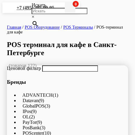
0
Искать
+7 (495) 295-90-95
×
Главная
/
POS Оборудование
/
POS Терминалы
/
POS-терминал
для кафе
POS терминал для кафе в Санкт-
Петербурге
(товаров 122)
Ценовой фильтр
Бренды
ADVANTECH
(1)
Datavan
(9)
GlobalPOS
(3)
IPos
(9)
OL
(2)
PayTor
(9)
PosBank
(3)
POScenter
(10)