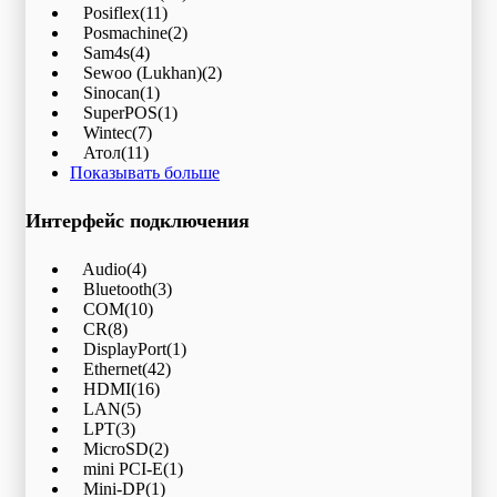
Posiflex
(11)
Posmachine
(2)
Sam4s
(4)
Sewoo (Lukhan)
(2)
Sinocan
(1)
SuperPOS
(1)
Wintec
(7)
Атол
(11)
Показывать больше
Интерфейс подключения
Audio
(4)
Bluetooth
(3)
COM
(10)
CR
(8)
DisplayPort
(1)
Ethernet
(42)
HDMI
(16)
LAN
(5)
LPT
(3)
MicroSD
(2)
mini PCI-E
(1)
Mini-DP
(1)