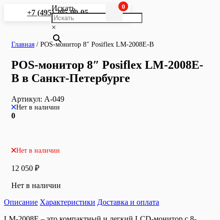
0
Искать
+7 (495) 295-90-95
×
Главная
/
POS-монитор 8″ Posiflex LM-2008E-B
POS-монитор 8″ Posiflex LM-2008E-
B в Санкт-Петербурге
Артикул:
A-049
Нет в наличии
0
Нет в наличии
12 050
₽
Нет в наличии
Описание
Характеристики
Доставка и оплата
LM-2008E – это компактный и легкий LCD-монитор с 8-